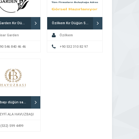
Hisar Garden Kır Düğün Bahçesi
Özilkem Kır Düğün Salonu
isar Garden
Özilkem
90 546 840 46 46
+90 532 310 82 97
Havuzbaşı düğün salonu
EYFİ ALA HAVUZBAŞI
 (532) 599 4499