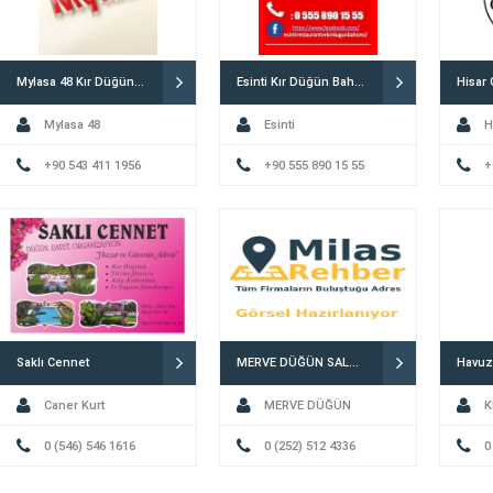
Mylasa 48 Kır Düğün Bahçesi
Esinti Kır Düğün Bahçesi
Mylasa 48
Esinti
H
+90 543 411 1956
+90 555 890 15 55
+
Saklı Cennet
MERVE DÜĞÜN SALONU
Caner Kurt
MERVE DÜĞÜN
K
0 (546) 546 1616
SALONU
0 (252) 512 4336
0