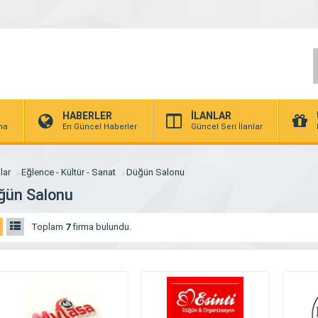
HABERLER
İLANLAR
rma
En Güncel Haberler
Güncel Seri İlanlar
lar
Eğlence - Kültür - Sanat
Düğün Salonu
ğün Salonu
Toplam
7
firma bulundu.