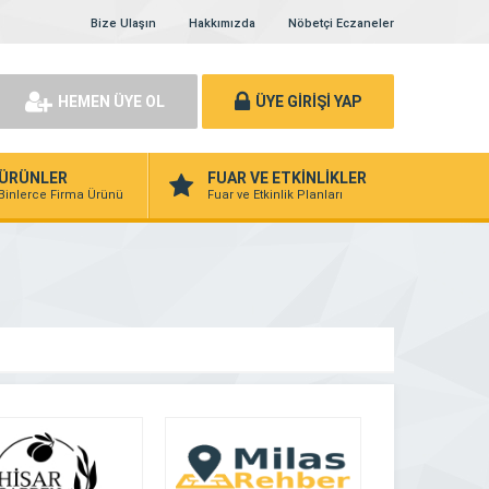
Bize Ulaşın
Hakkımızda
Nöbetçi Eczaneler
HEMEN ÜYE OL
ÜYE GİRİŞİ YAP
ÜRÜNLER
FUAR VE ETKİNLİKLER
Binlerce Firma Ürünü
Fuar ve Etkinlik Planları