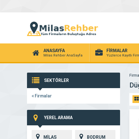
ANASAYFA
FİRMALAR
Milas Rehber AnaSayfa
Yüzlerce Kayıtlı Fi
Firma
SEKTÖRLER
Dü
Firmalar
YEREL ARAMA
MİLAS
BODRUM