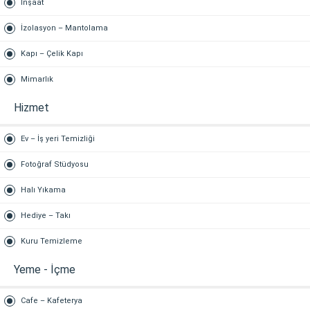
İnşaat
İzolasyon – Mantolama
Kapı – Çelik Kapı
Mimarlık
Hizmet
Ev – İş yeri Temizliği
Fotoğraf Stüdyosu
Halı Yıkama
Hediye – Takı
Kuru Temizleme
Yeme - İçme
Cafe – Kafeterya