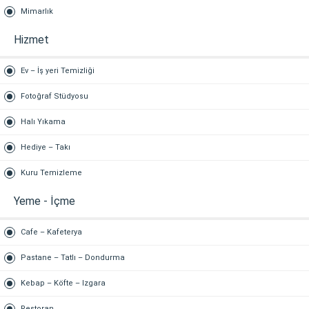
Mimarlık
Hizmet
Ev – İş yeri Temizliği
Fotoğraf Stüdyosu
Halı Yıkama
Hediye – Takı
Kuru Temizleme
Yeme - İçme
Cafe – Kafeterya
Pastane – Tatlı – Dondurma
Kebap – Köfte – Izgara
Restoran