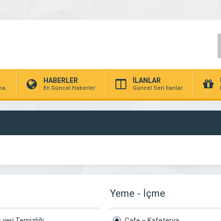
HABERLER
İLANLAR
rma
En Güncel Haberler
Güncel Seri İlanlar
Yeme - İçme
ş yeri Temizliği
Cafe – Kafeterya