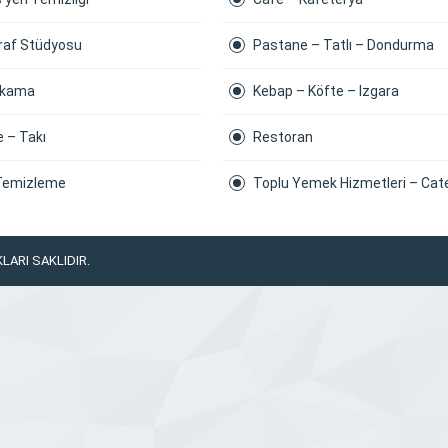
raf Stüdyosu
Pastane – Tatlı – Dondurma
Yıkama
Kebap – Köfte – Izgara
e – Takı
Restoran
Temizleme
Toplu Yemek Hizmetleri – Cat
LARI SAKLIDIR.