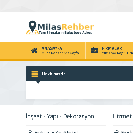
ANASAYFA
FİRMALAR
Milas Rehber AnaSayfa
Yüzlerce Kayıtlı Fi
Hakkımızda
İnşaat - Yapı - Dekorasyon
Hizmet
Hırdavat – Yapı Market
Ev – İ