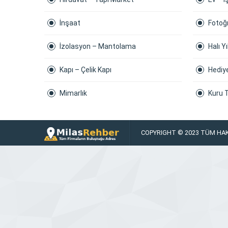
İnşaat
Fotoğ
İzolasyon – Mantolama
Halı 
Kapı – Çelik Kapı
Hediy
Mimarlık
Kuru 
COPYRIGHT © 2023 TÜM HAK