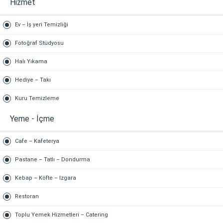
Hizmet
Ev – İş yeri Temizliği
Fotoğraf Stüdyosu
Halı Yıkama
Hediye – Takı
Kuru Temizleme
Yeme - İçme
Cafe – Kafeterya
Pastane – Tatlı – Dondurma
Kebap – Köfte – Izgara
Restoran
Toplu Yemek Hizmetleri – Catering