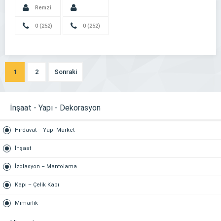
Remzi
Aloğlu
0 (252)
Turgay
0 (252)
512 9100
Tekin
513 3565
1
2
Sonraki
İnşaat - Yapı - Dekorasyon
Hırdavat – Yapı Market
İnşaat
İzolasyon – Mantolama
Kapı – Çelik Kapı
Mimarlık