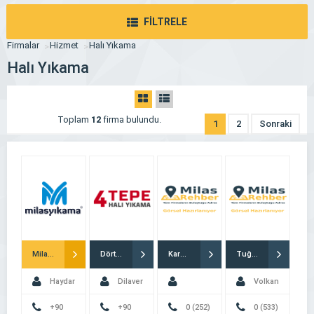
FİLTRELE
Firmalar
Hizmet
Halı Yıkama
Halı Yıkama
Toplam
12
firma bulundu.
1
2
Sonraki
Milas Yıkama
Dörttepe Halı Yıkama
Karabıyık Halı Yıkama
Tuğçem Halı Yıkama
Haydar
Dilaver
Volkan
KILIÇ
+90
Yaşar
+90
Mehmet
0 (252)
Demiryülek
0 (533)