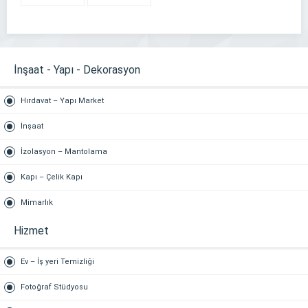
KARANFİL
513 5569
Güvenlik
513 8048
İnşaat - Yapı - Dekorasyon
Hırdavat – Yapı Market
İnşaat
İzolasyon – Mantolama
Kapı – Çelik Kapı
Mimarlık
Hizmet
Ev – İş yeri Temizliği
Fotoğraf Stüdyosu