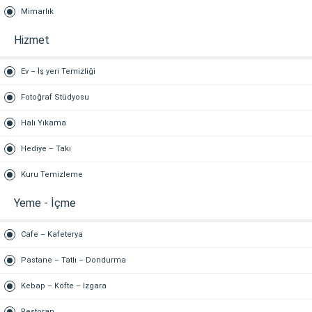
Mimarlık
Hizmet
Ev – İş yeri Temizliği
Fotoğraf Stüdyosu
Halı Yıkama
Hediye – Takı
Kuru Temizleme
Yeme - İçme
Cafe – Kafeterya
Pastane – Tatlı – Dondurma
Kebap – Köfte – Izgara
Restoran