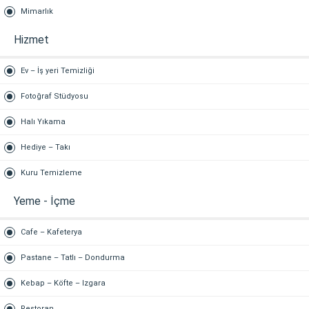
Mimarlık
Hizmet
Ev – İş yeri Temizliği
Fotoğraf Stüdyosu
Halı Yıkama
Hediye – Takı
Kuru Temizleme
Yeme - İçme
Cafe – Kafeterya
Pastane – Tatlı – Dondurma
Kebap – Köfte – Izgara
Restoran