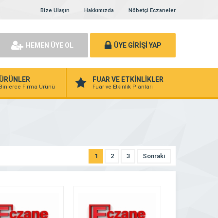
Bize Ulaşın
Hakkımızda
Nöbetçi Eczaneler
HEMEN ÜYE OL
ÜYE GİRİŞİ YAP
ÜRÜNLER
FUAR VE ETKİNLİKLER
Binlerce Firma Ürünü
Fuar ve Etkinlik Planları
1
2
3
Sonraki