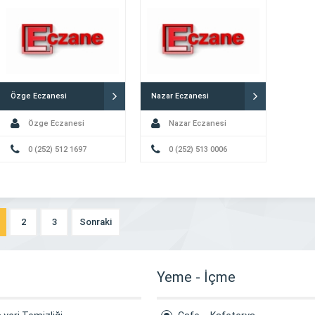
Özge Eczanesi
Nazar Eczanesi
Özge Eczanesi
Nazar Eczanesi
0 (252) 512 1697
0 (252) 513 0006
2
3
Sonraki
Yeme - İçme