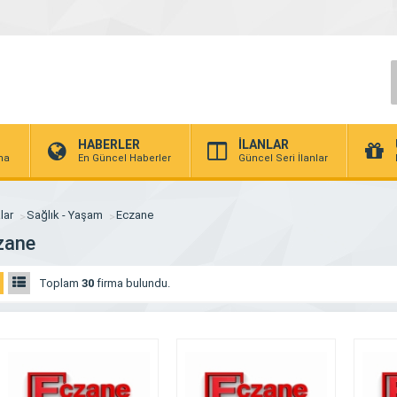
HABERLER
İLANLAR
rma
En Güncel Haberler
Güncel Seri İlanlar
lar
Sağlık - Yaşam
Eczane
zane
Toplam
30
firma bulundu.