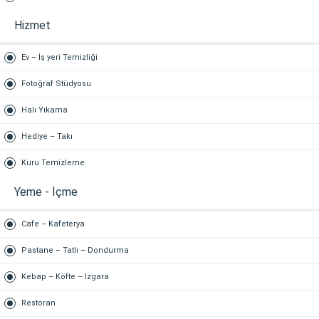
Hizmet
Ev – İş yeri Temizliği
Fotoğraf Stüdyosu
Halı Yıkama
Hediye – Takı
Kuru Temizleme
Yeme - İçme
Cafe – Kafeterya
Pastane – Tatlı – Dondurma
Kebap – Köfte – Izgara
Restoran