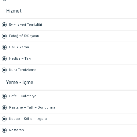
Hizmet
Ev – İş yeri Temizliği
Fotoğraf Stüdyosu
Halı Yıkama
Hediye – Takı
Kuru Temizleme
Yeme - İçme
Cafe – Kafeterya
Pastane – Tatlı – Dondurma
Kebap – Köfte – Izgara
Restoran