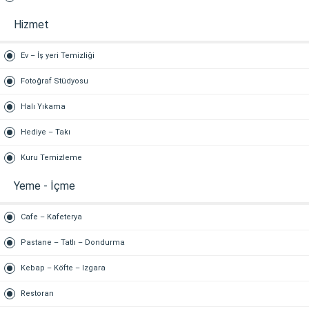
Hizmet
Ev – İş yeri Temizliği
Fotoğraf Stüdyosu
Halı Yıkama
Hediye – Takı
Kuru Temizleme
Yeme - İçme
Cafe – Kafeterya
Pastane – Tatlı – Dondurma
Kebap – Köfte – Izgara
Restoran