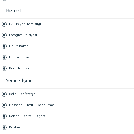
Hizmet
Ev – İş yeri Temizliği
Fotoğraf Stüdyosu
Halı Yıkama
Hediye – Takı
Kuru Temizleme
Yeme - İçme
Cafe – Kafeterya
Pastane – Tatlı – Dondurma
Kebap – Köfte – Izgara
Restoran