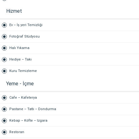
Hizmet
Ev – İş yeri Temizliği
Fotoğraf Stüdyosu
Halı Yıkama
Hediye – Takı
Kuru Temizleme
Yeme - İçme
Cafe – Kafeterya
Pastane – Tatlı – Dondurma
Kebap – Köfte – Izgara
Restoran