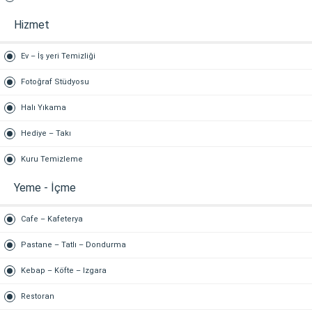
Hizmet
Ev – İş yeri Temizliği
Fotoğraf Stüdyosu
Halı Yıkama
Hediye – Takı
Kuru Temizleme
Yeme - İçme
Cafe – Kafeterya
Pastane – Tatlı – Dondurma
Kebap – Köfte – Izgara
Restoran