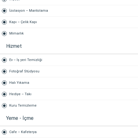
İzolasyon – Mantolama
Kapı – Çelik Kapı
Mimarlık
Hizmet
Ev – İş yeri Temizliği
Fotoğraf Stüdyosu
Halı Yıkama
Hediye – Takı
Kuru Temizleme
Yeme - İçme
Cafe – Kafeterya