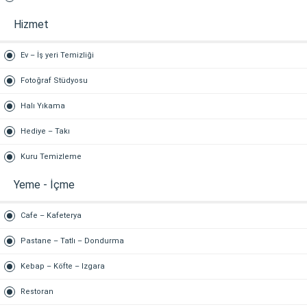
Hizmet
Ev – İş yeri Temizliği
Fotoğraf Stüdyosu
Halı Yıkama
Hediye – Takı
Kuru Temizleme
Yeme - İçme
Cafe – Kafeterya
Pastane – Tatlı – Dondurma
Kebap – Köfte – Izgara
Restoran