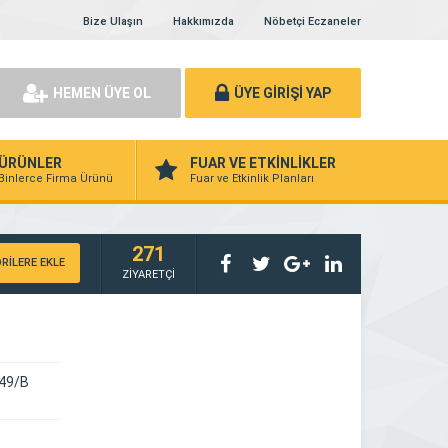
Bize Ulaşın
Hakkımızda
Nöbetçi Eczaneler
HEMEN ÜYE OL
ÜYE GİRİŞİ YAP
ÜRÜNLER
FUAR VE ETKİNLİKLER
Binlerce Firma Ürünü
Fuar ve Etkinlik Planları
271
RİLERE EKLE
ZİYARETÇİ
 49/B