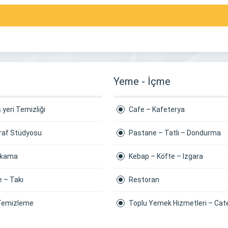
Yeme - İçme
ş yeri Temizliği
Cafe – Kafeterya
raf Stüdyosu
Pastane – Tatlı – Dondurma
Yıkama
Kebap – Köfte – Izgara
e – Takı
Restoran
Temizleme
Toplu Yemek Hizmetleri – Cat