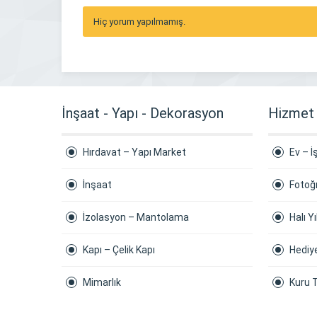
Hiç yorum yapılmamış.
İnşaat - Yapı - Dekorasyon
Hizmet
Hırdavat – Yapı Market
Ev – İ
İnşaat
Fotoğ
İzolasyon – Mantolama
Halı 
Kapı – Çelik Kapı
Hediy
Mimarlık
Kuru 