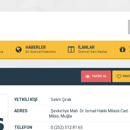
HABERLER
İLANLAR
rma
En Güncel Haberler
Güncel Seri İlanlar
TAKİBE AL
FAVO
YETKİLİ KİŞİ
:
Selim Çırak
ADRES
:
Şevketiye Mah. Dr. İsmail Hakkı Milaslı Cad.
Milas, Muğla
TELEFON
:
0 (252) 512 81 65