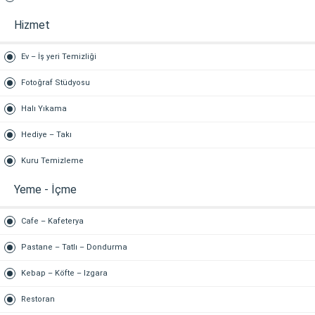
Hizmet
Ev – İş yeri Temizliği
Fotoğraf Stüdyosu
Halı Yıkama
Hediye – Takı
Kuru Temizleme
Yeme - İçme
Cafe – Kafeterya
Pastane – Tatlı – Dondurma
Kebap – Köfte – Izgara
Restoran