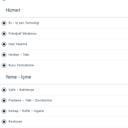
Hizmet
Ev – İş yeri Temizliği
Fotoğraf Stüdyosu
Halı Yıkama
Hediye – Takı
Kuru Temizleme
Yeme - İçme
Cafe – Kafeterya
Pastane – Tatlı – Dondurma
Kebap – Köfte – Izgara
Restoran