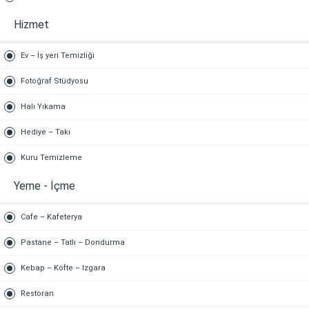
Hizmet
Ev – İş yeri Temizliği
Fotoğraf Stüdyosu
Halı Yıkama
Hediye – Takı
Kuru Temizleme
Yeme - İçme
Cafe – Kafeterya
Pastane – Tatlı – Dondurma
Kebap – Köfte – Izgara
Restoran