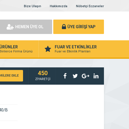
Bize Ulaşın
Hakkımızda
Nöbetçi Eczaneler
HEMEN ÜYE OL
ÜYE GİRİŞİ YAP
ÜRÜNLER
FUAR VE ETKİNLİKLER
Binlerce Firma Ürünü
Fuar ve Etkinlik Planları
450
RİLERE EKLE
ZİYARETÇİ
 40/B