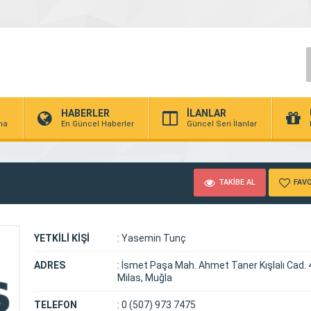
HABERLER
İLANLAR
rma
En Güncel Haberler
Güncel Seri İlanlar
TAKİBE AL
FAVO
YETKİLİ KİŞİ
:
Yasemin Tunç
ADRES
:
İsmet Paşa Mah. Ahmet Taner Kışlalı Cad.
Milas, Muğla
TELEFON
:
0 (507) 973 7475