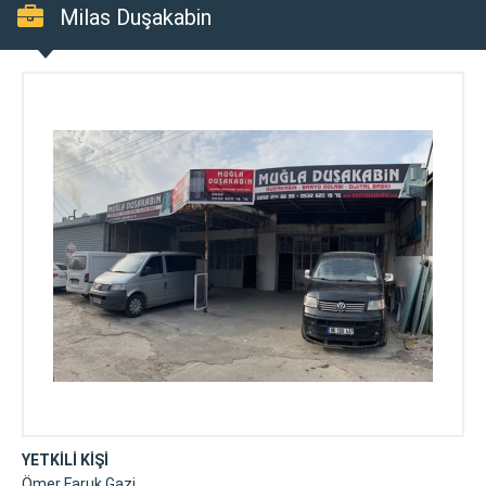
Milas Duşakabin
YETKİLİ KİŞİ
Ömer Faruk Gazi