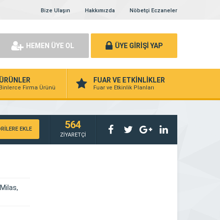
Bize Ulaşın
Hakkımızda
Nöbetçi Eczaneler
HEMEN ÜYE OL
ÜYE GİRİŞİ YAP
ÜRÜNLER
FUAR VE ETKİNLİKLER
Binlerce Firma Ürünü
Fuar ve Etkinlik Planları
564
RİLERE EKLE
ZİYARETÇİ
Milas,