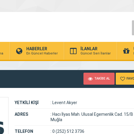
HABERLER
İLANLAR
rma
En Güncel Haberler
Güncel Seri İlanlar
TAKİBE AL
FAVO
YETKİLİ KİŞİ
:
Levent Akyer
ADRES
:
Hacı İlyas Mah. Ulusal Egemenlik Cad. 15/B 
Muğla
TELEFON
:
0 (252) 512 3736