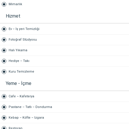
Mimarlık
Hizmet
Ev – İş yeri Temizliği
Fotoğraf Stüdyosu
Halı Yıkama
Hediye – Takı
Kuru Temizleme
Yeme - İçme
Cafe – Kafeterya
Pastane – Tatlı – Dondurma
Kebap – Köfte – Izgara
Restoran