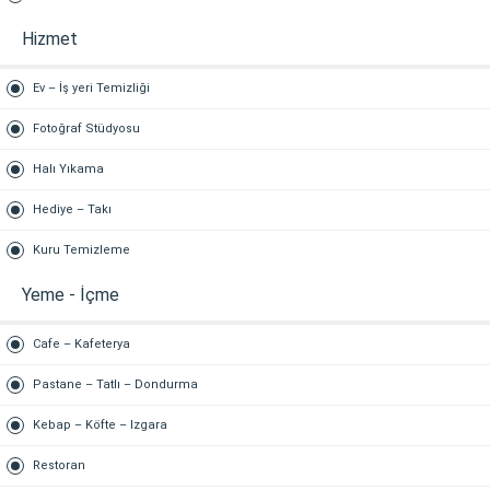
Hizmet
Ev – İş yeri Temizliği
Fotoğraf Stüdyosu
Halı Yıkama
Hediye – Takı
Kuru Temizleme
Yeme - İçme
Cafe – Kafeterya
Pastane – Tatlı – Dondurma
Kebap – Köfte – Izgara
Restoran