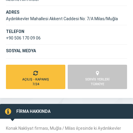
ADRES
Aydınlıkevler Mahallesi Akkent Caddesi No: 7/A Milas/Muğla
TELEFON
+90 506 170 09 06
SOSYAL MEDYA
AÇILIŞ - KAPANIŞ
SERVİS YERLERİ
7/24
TÜRKİYE
FİRMA HAKKINDA
Konak Nakliyat firması, Muğla /
Milas
ilçesinde ki Aydınlıkevler