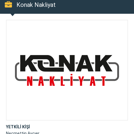
Konak Nakliyat
YETKİLİ KİŞİ
Necmettin Avcıer