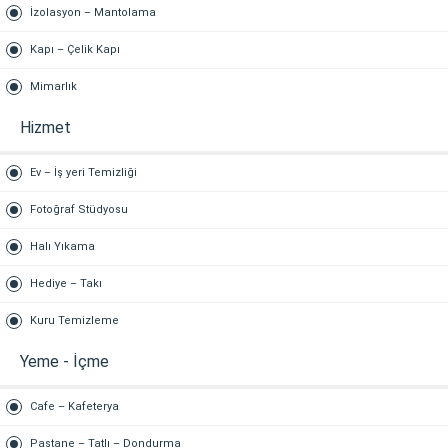
İzolasyon – Mantolama
Kapı – Çelik Kapı
Mimarlık
Hizmet
Ev – İş yeri Temizliği
Fotoğraf Stüdyosu
Halı Yıkama
Hediye – Takı
Kuru Temizleme
Yeme - İçme
Cafe – Kafeterya
Pastane – Tatlı – Dondurma