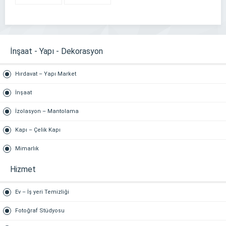
Hastanesi
512 1007
SAĞLIK
512 9300
HASTANESİ
İnşaat - Yapı - Dekorasyon
Hırdavat – Yapı Market
İnşaat
İzolasyon – Mantolama
Kapı – Çelik Kapı
Mimarlık
Hizmet
Ev – İş yeri Temizliği
Fotoğraf Stüdyosu