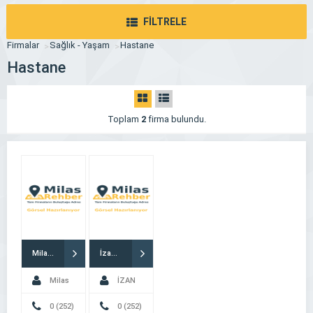
FİLTRELE
Firmalar
Sağlık - Yaşam
Hastane
Hastane
Toplam
2
firma bulundu.
Milas Devlet Hastanesi
İzan Özel Sağlık Hastanesi
Milas
İZAN
Devlet
0 (252)
ÖZEL
0 (252)