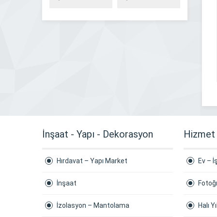
İnşaat - Yapı - Dekorasyon
Hizmet
Hırdavat – Yapı Market
Ev – İ
İnşaat
Fotoğ
İzolasyon – Mantolama
Halı 