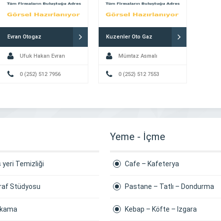
Evran Otogaz
Kuzenler Oto Gaz
Ufuk Hakan Evran
Mümtaz Asmalı
0 (252) 512 7956
0 (252) 512 7553
Yeme - İçme
ş yeri Temizliği
Cafe – Kafeterya
raf Stüdyosu
Pastane – Tatlı – Dondurma
Yıkama
Kebap – Köfte – Izgara