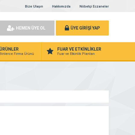
Bize Ulaşın
Hakkımızda
Nöbetçi Eczaneler
HEMEN ÜYE OL
ÜYE GİRİŞİ YAP
ÜRÜNLER
FUAR VE ETKİNLİKLER
Binlerce Firma Ürünü
Fuar ve Etkinlik Planları