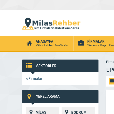
ANASAYFA
FİRMALAR
Milas Rehber AnaSayfa
Yüzlerce Kayıtlı Fi
Firma
SEKTÖRLER
LP
Firmalar
YEREL ARAMA
MİLAS
BODRUM