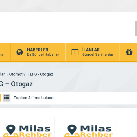
HABERLER
İLANLAR
rma
En Güncel Haberler
Güncel Seri İlanlar
lar
Otomotiv
LPG - Otogaz
G – Otogaz
Toplam
2
firma bulundu.