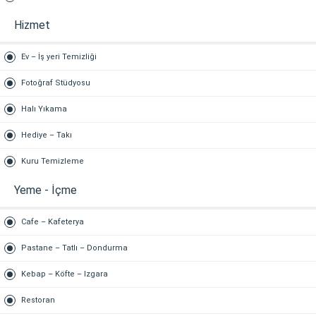
Hizmet
Ev – İş yeri Temizliği
Fotoğraf Stüdyosu
Halı Yıkama
Hediye – Takı
Kuru Temizleme
Yeme - İçme
Cafe – Kafeterya
Pastane – Tatlı – Dondurma
Kebap – Köfte – Izgara
Restoran