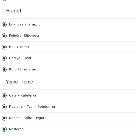
Hizmet
Ev – İş yeri Temizliği
Fotoğraf Stüdyosu
Halı Yıkama
Hediye – Takı
Kuru Temizleme
Yeme - İçme
Cafe – Kafeterya
Pastane – Tatlı – Dondurma
Kebap – Köfte – Izgara
Restoran