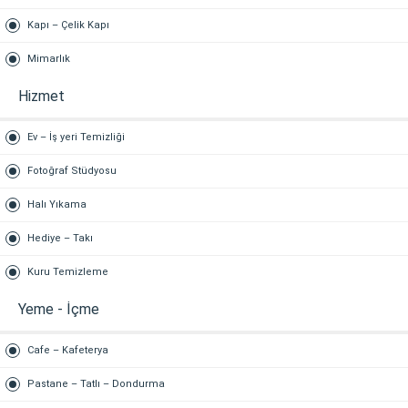
Kapı – Çelik Kapı
Mimarlık
Hizmet
Ev – İş yeri Temizliği
Fotoğraf Stüdyosu
Halı Yıkama
Hediye – Takı
Kuru Temizleme
Yeme - İçme
Cafe – Kafeterya
Pastane – Tatlı – Dondurma