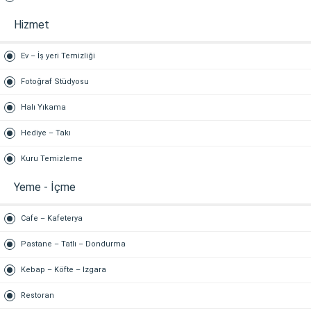
Hizmet
Ev – İş yeri Temizliği
Fotoğraf Stüdyosu
Halı Yıkama
Hediye – Takı
Kuru Temizleme
Yeme - İçme
Cafe – Kafeterya
Pastane – Tatlı – Dondurma
Kebap – Köfte – Izgara
Restoran