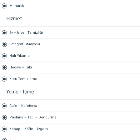
Mimarlık
Hizmet
Ev – İş yeri Temizliği
Fotoğraf Stüdyosu
Halı Yıkama
Hediye – Takı
Kuru Temizleme
Yeme - İçme
Cafe – Kafeterya
Pastane – Tatlı – Dondurma
Kebap – Köfte – Izgara