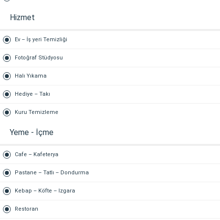
Hizmet
Ev – İş yeri Temizliği
Fotoğraf Stüdyosu
Halı Yıkama
Hediye – Takı
Kuru Temizleme
Yeme - İçme
Cafe – Kafeterya
Pastane – Tatlı – Dondurma
Kebap – Köfte – Izgara
Restoran