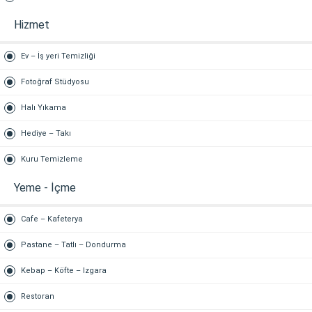
Hizmet
Ev – İş yeri Temizliği
Fotoğraf Stüdyosu
Halı Yıkama
Hediye – Takı
Kuru Temizleme
Yeme - İçme
Cafe – Kafeterya
Pastane – Tatlı – Dondurma
Kebap – Köfte – Izgara
Restoran