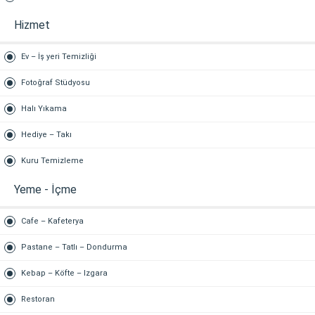
Hizmet
Ev – İş yeri Temizliği
Fotoğraf Stüdyosu
Halı Yıkama
Hediye – Takı
Kuru Temizleme
Yeme - İçme
Cafe – Kafeterya
Pastane – Tatlı – Dondurma
Kebap – Köfte – Izgara
Restoran