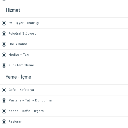
Hizmet
Ev – İş yeri Temizliği
Fotoğraf Stüdyosu
Halı Yıkama
Hediye – Takı
Kuru Temizleme
Yeme - İçme
Cafe – Kafeterya
Pastane – Tatlı – Dondurma
Kebap – Köfte – Izgara
Restoran