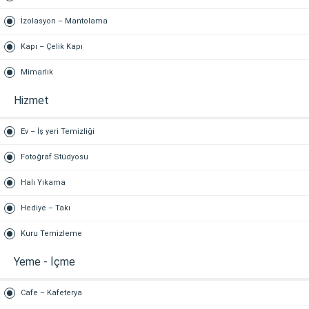
İzolasyon – Mantolama
Kapı – Çelik Kapı
Mimarlık
Hizmet
Ev – İş yeri Temizliği
Fotoğraf Stüdyosu
Halı Yıkama
Hediye – Takı
Kuru Temizleme
Yeme - İçme
Cafe – Kafeterya