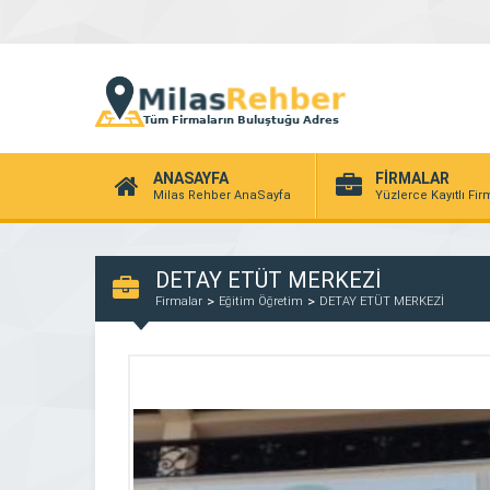
ANASAYFA
FİRMALAR
Milas Rehber AnaSayfa
Yüzlerce Kayıtlı Fi
DETAY ETÜT MERKEZİ
Firmalar
Eğitim Öğretim
DETAY ETÜT MERKEZİ