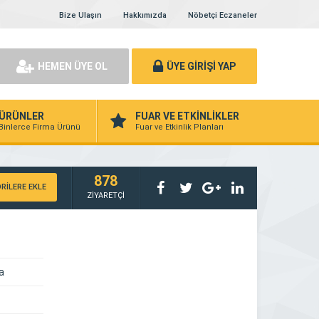
Bize Ulaşın
Hakkımızda
Nöbetçi Eczaneler
HEMEN ÜYE OL
ÜYE GİRİŞİ YAP
ÜRÜNLER
FUAR VE ETKİNLİKLER
Binlerce Firma Ürünü
Fuar ve Etkinlik Planları
878
RİLERE EKLE
ZİYARETÇİ
a