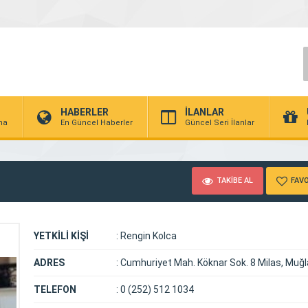
HABERLER
İLANLAR
rma
En Güncel Haberler
Güncel Seri İlanlar
TAKİBE AL
FAVO
YETKİLİ KİŞİ
:
Rengin Kolca
ADRES
:
Cumhuriyet Mah. Köknar Sok. 8 Milas, Muğl
TELEFON
:
0 (252) 512 1034