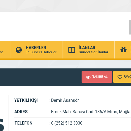
HABERLER
İLANLAR
rma
En Güncel Haberler
Güncel Seri İlanlar
TAKİBE AL
FAVO
YETKİLİ KİŞİ
:
Demir Asansör
ADRES
:
Emek Mah. Sanayi Cad. 186/A Milas, Muğla
TELEFON
:
0 (252) 512 3030