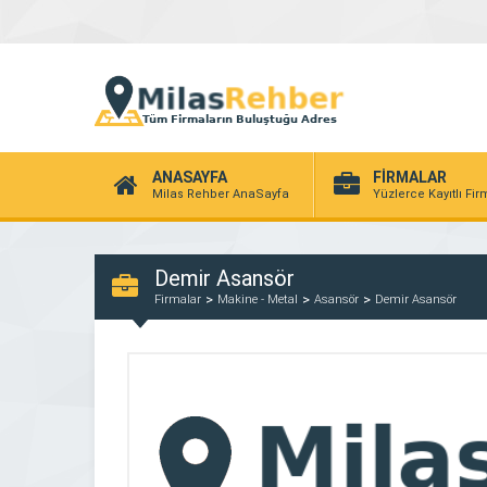
ANASAYFA
FİRMALAR
Milas Rehber AnaSayfa
Yüzlerce Kayıtlı Fi
Demir Asansör
Firmalar
Makine - Metal
Asansör
Demir Asansör