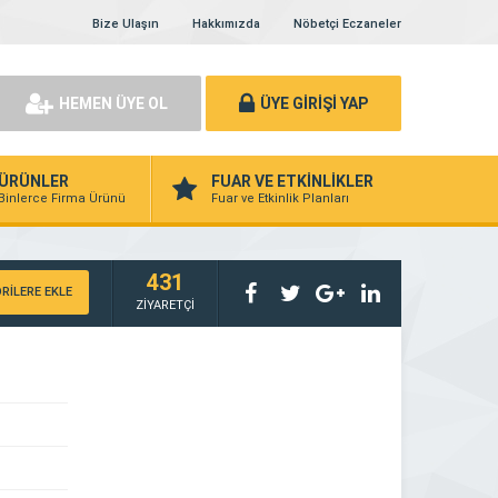
Bize Ulaşın
Hakkımızda
Nöbetçi Eczaneler
HEMEN ÜYE OL
ÜYE GİRİŞİ YAP
ÜRÜNLER
FUAR VE ETKİNLİKLER
Binlerce Firma Ürünü
Fuar ve Etkinlik Planları
431
RİLERE EKLE
ZİYARETÇİ