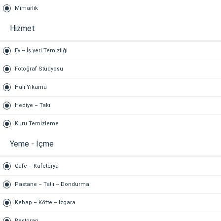
Mimarlık
Hizmet
Ev – İş yeri Temizliği
Fotoğraf Stüdyosu
Halı Yıkama
Hediye – Takı
Kuru Temizleme
Yeme - İçme
Cafe – Kafeterya
Pastane – Tatlı – Dondurma
Kebap – Köfte – Izgara
Restoran