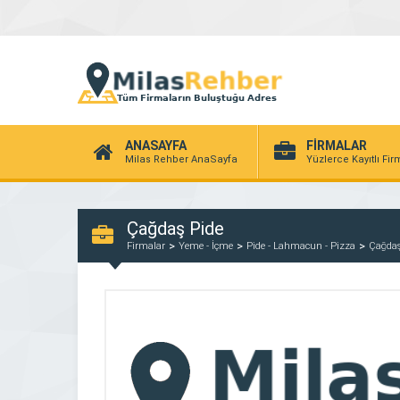
ANASAYFA
FİRMALAR
Milas Rehber AnaSayfa
Yüzlerce Kayıtlı Fi
Çağdaş Pide
Firmalar
Yeme - İçme
Pide - Lahmacun - Pizza
Çağdaş