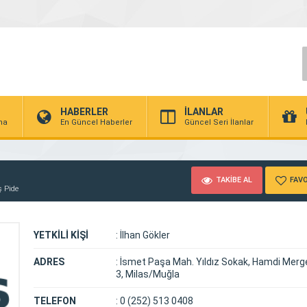
HABERLER
İLANLAR
rma
En Güncel Haberler
Güncel Seri İlanlar
TAKİBE AL
FAVO
 Pide
YETKİLİ KİŞİ
:
İlhan Gökler
ADRES
:
İsmet Paşa Mah. Yıldız Sokak, Hamdi Merg
3, Milas/Muğla
TELEFON
:
0 (252) 513 0408