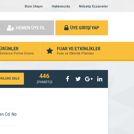
Bize Ulaşın
Hakkımızda
Nöbetçi Eczaneler
HEMEN ÜYE OL
ÜYE GİRİŞİ YAP
ÜRÜNLER
FUAR VE ETKİNLİKLER
Binlerce Firma Ürünü
Fuar ve Etkinlik Planları
446
RİLERE EKLE
ZİYARETÇİ
en Cd. No