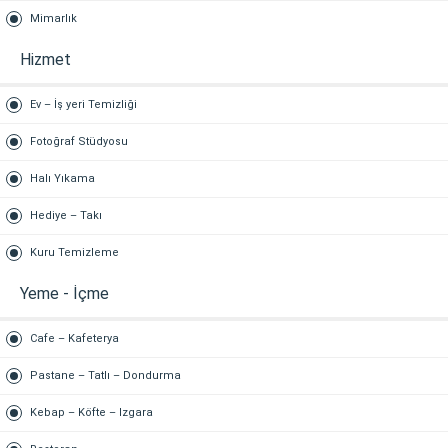
Mimarlık
Hizmet
Ev – İş yeri Temizliği
Fotoğraf Stüdyosu
Halı Yıkama
Hediye – Takı
Kuru Temizleme
Yeme - İçme
Cafe – Kafeterya
Pastane – Tatlı – Dondurma
Kebap – Köfte – Izgara