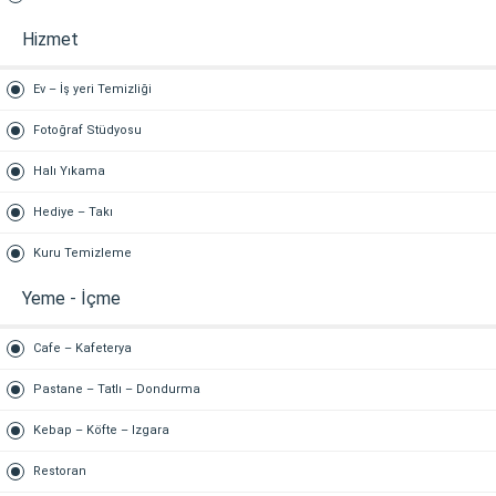
Hizmet
Ev – İş yeri Temizliği
Fotoğraf Stüdyosu
Halı Yıkama
Hediye – Takı
Kuru Temizleme
Yeme - İçme
Cafe – Kafeterya
Pastane – Tatlı – Dondurma
Kebap – Köfte – Izgara
Restoran