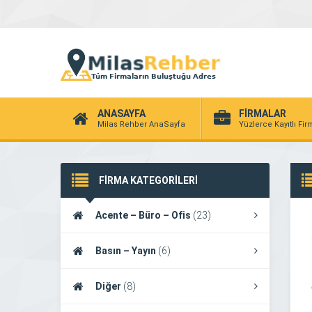
ANASAYFA
FİRMALAR
Milas Rehber AnaSayfa
Yüzlerce Kayıtlı Fi
FİRMA KATEGORİLERİ
Acente – Büro – Ofis
(23)
Basın – Yayın
(6)
Diğer
(8)