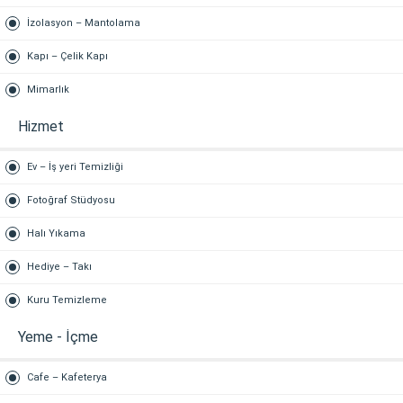
İzolasyon – Mantolama
Kapı – Çelik Kapı
Mimarlık
Hizmet
Ev – İş yeri Temizliği
Fotoğraf Stüdyosu
Halı Yıkama
Hediye – Takı
Kuru Temizleme
Yeme - İçme
Cafe – Kafeterya