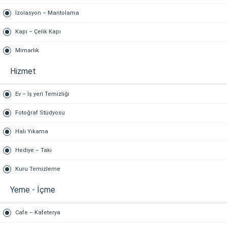
İzolasyon – Mantolama
Kapı – Çelik Kapı
Mimarlık
Hizmet
Ev – İş yeri Temizliği
Fotoğraf Stüdyosu
Halı Yıkama
Hediye – Takı
Kuru Temizleme
Yeme - İçme
Cafe – Kafeterya