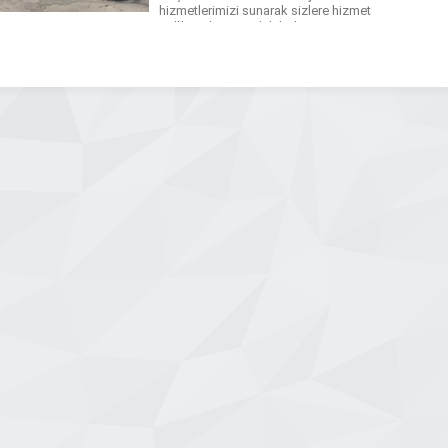
hizmetlerimizi sunarak sizlere hizmet
sağlamaktan mutluluk duyarız.