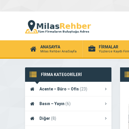
ANASAYFA
FİRMALAR
Milas Rehber AnaSayfa
Yüzlerce Kayıtlı Fi
FİRMA KATEGORİLERİ
Acente – Büro – Ofis
(23)
Basın – Yayın
(6)
Diğer
(8)