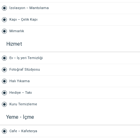
İzolasyon – Mantolama
Kapı – Çelik Kapı
Mimarlık
Hizmet
Ev – İş yeri Temizliği
Fotoğraf Stüdyosu
Halı Yıkama
Hediye – Takı
Kuru Temizleme
Yeme - İçme
Cafe – Kafeterya